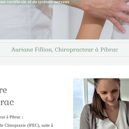
onne vertébrale et du système nerveux
Auriane Fillion, Chiropracteur à Pibrac
re
brac
eur à Pibrac :
de Chiropraxie (IFEC), suite à