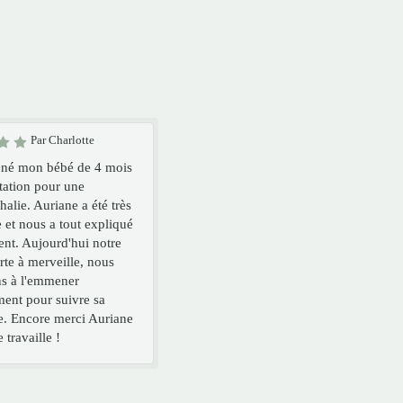
Par Charlotte
ené mon bébé de 4 mois
tation pour une
alie. Auriane a été très
e et nous a tout expliqué
ent. Aujourd'hui notre
orte à merveille, nous
s à l'emmener
ment pour suivre sa
e. Encore merci Auriane
 travaille !