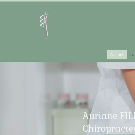
Accueil
La
Auriane FI
Chiropracte