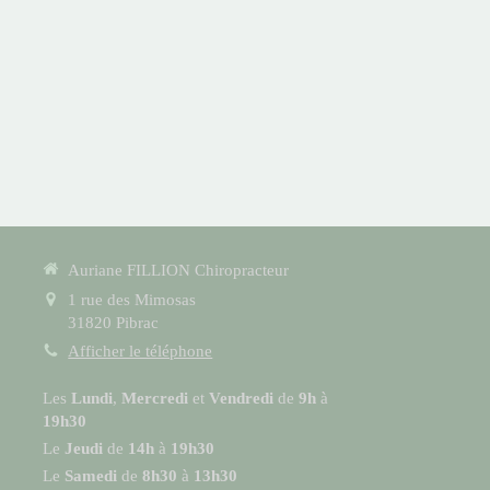
Auriane FILLION Chiropracteur
1 rue des Mimosas
31820
Pibrac
Afficher le téléphone
Les
Lundi
,
Mercredi
et
Vendredi
de
9h
à
19h30
Le
Jeudi
de
14h
à
19h30
Le
Samedi
de
8h30
à
13h30