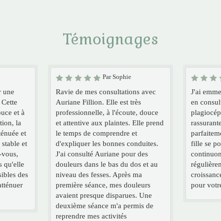
Témoignages
Par Sophie
r une
Ravie de mes consultations avec
J'ai emm
 Cette
Auriane Fillion. Elle est très
en consul
ouce et à
professionnelle, à l'écoute, douce
plagiocéph
tion, la
et attentive aux plaintes. Elle prend
rassurant
ténuée et
le temps de comprendre et
parfaitem
stable et
d'expliquer les bonnes conduites.
fille se p
-vous,
J'ai consulté Auriane pour des
continuon
s qu'elle
douleurs dans le bas du dos et au
régulière
sibles des
niveau des fesses. Après ma
croissanc
atténuer
première séance, mes douleurs
pour votre
avaient presque disparues. Une
deuxième séance m'a permis de
reprendre mes activités