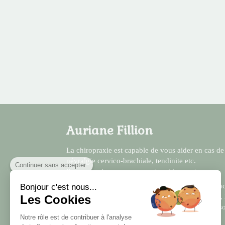
Auriane Fillion
La chiropraxie est capable de vous aider en cas de
Continuer sans accepter
névralgie cervico-brachiale, tendinite etc.
Prenez rendez-vous avec votre chiropracteur.
Le cabinet est facilement accessible depuis : Pibr
Bonjour c'est nous...
Cornebarrieu, La Salvetat-Saint-Gilles, Pujaudran,
Les Cookies
Plaisance-du-Touch,Toulouse, Mondonville, Ausso
Cugnaux, Fonsorbes, Fontenilles
Notre rôle est de contribuer à l'analyse