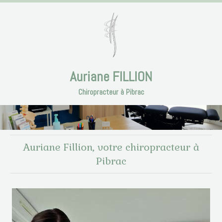
Auriane FILLION
Chiropracteur à Pibrac
Auriane Fillion, votre chiropracteur à
Pibrac