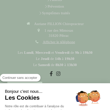
Prévention
Symptômes traités
Auriane FILLION Chiropracteur
1 rue des Mimosas
31820
Pibrac
Afficher le téléphone
Les
Lundi
,
Mercredi
et
Vendredi
de
9h
à
19h30
Le
Jeudi
de
14h
à
19h30
Le
Samedi
de
8h30
à
13h30
Continuer sans accepter
Prendre rendez-vous
Bonjour c'est nous...
Les Cookies
Liens utiles
Notre rôle est de contribuer à l'analyse du
Plan du site