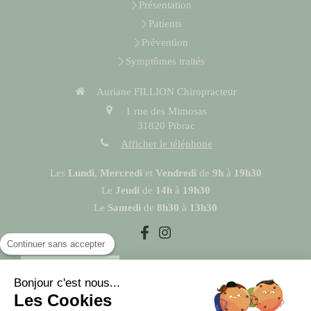
Présentation
Patients
Prévention
Symptômes traités
Auriane FILLION Chiropracteur
1 rue des Mimosas
31820
Pibrac
Afficher le téléphone
Les
Lundi
,
Mercredi
et
Vendredi
de
9h
à
19h30
Le
Jeudi
de
14h
à
19h30
Le
Samedi
de
8h30
à
13h30
Continuer sans accepter
Prendre rendez-vous
Bonjour c'est nous...
Les Cookies
Liens utiles